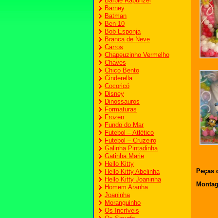
Barbie Rapunzel
Barney
Batman
Ben 10
Bob Esponja
Branca de Neve
Carros
Chapeuzinho Vermelho
Chaves
Chico Bento
Cinderella
Cocoricó
Disney
Dinossauros
Formaturas
Frozen
Fundo do Mar
Futebol – Atlético
Futebol – Cruzeiro
Galinha Pintadinha
Gatinha Marie
Hello Kitty
Peças 
Hello Kitty Abelinha
Hello Kitty Joaninha
Monta
Homem Aranha
Joaninha
Moranguinho
Os Incríveis