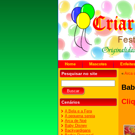
Home
Mascotes
Enfeite
Pesquisar no site
«
Arca 
Bab
Cli
Cenários
A Bela e a Fera
A pequena sereia
Arca de Noé
Baby Disney
Backyardigans