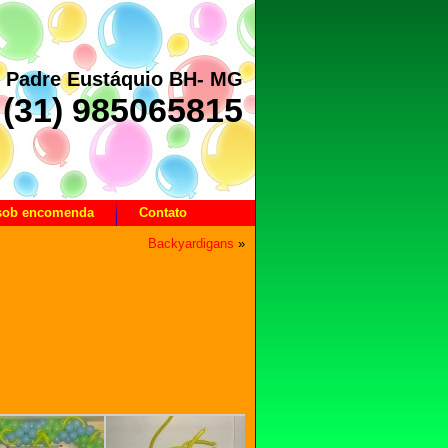
– Padre Eustáquio BH- MG
(31) 985065815
 sob encomenda
Contato
Backyardigans
»