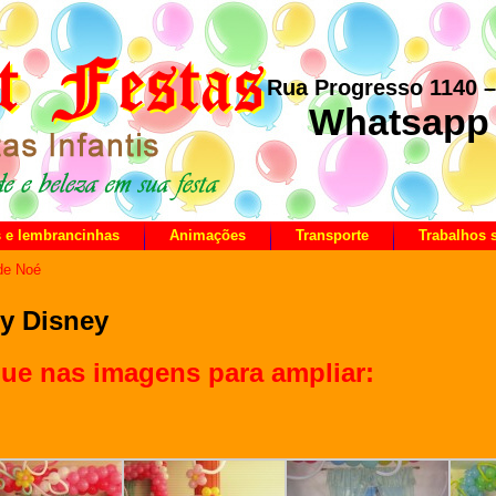
Rua Progresso 1140 
Whatsapp 
s e lembrancinhas
Animações
Transporte
Trabalhos
de Noé
y Disney
que nas imagens para ampliar: