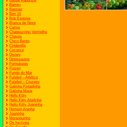
Barbie Rapunzel
Barney
Batman
Ben 10
Bob Esponja
Branca de Neve
Carros
Chapeuzinho Vermelho
Chaves
Chico Bento
Cinderella
Cocoricó
Disney
Dinossauros
Formaturas
Frozen
Fundo do Mar
Futebol – Atlético
Futebol – Cruzeiro
Galinha Pintadinha
Gatinha Marie
Hello Kitty
Hello Kitty Abelinha
Hello Kitty Joaninha
Homem Aranha
Joaninha
Moranguinho
Os Incríveis