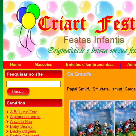
Home
Mascotes
Enfeites e lembrancinhas
Ani
Pesquisar no site
Os Smurfs
Papai Smurf, Smurfete, smurf, Gargam
Cenários
A Bela e a Fera
A pequena sereia
Arca de Noé
Baby Disney
Backyardigans