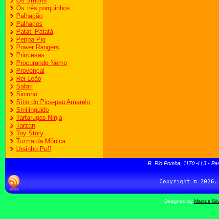
Os Smurfs
Os três porquinhos
Palhação
Palhaços
Patati Patatá
Peppa Pig
Power Rangers
Princesas
Procurando Nemo
Provençal
Rei Leão
Safari
Sininho
Sítio do Pica-pau Amarelo
Smilinguido
Tartarugas Ninja
Tarzan
Toy Story
Turma da Mônica
Ursinho Puff
R. Rio Pomba, 1170 -Lj 3 - Pa
Designed by
Marcus Sil