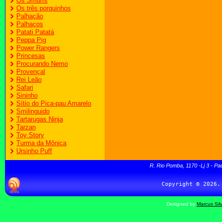
Os Smurfs
Os três porquinhos
Palhação
Palhaços
Patati Patatá
Peppa Pig
Power Rangers
Princesas
Procurando Nemo
Provençal
Rei Leão
Safari
Sininho
Sítio do Pica-pau Amarelo
Smilinguido
Tartarugas Ninja
Tarzan
Toy Story
Turma da Mônica
Ursinho Puff
R. Rio Pomba, 1170 -Lj 3 - Pa
Designed by
Marcus Sil