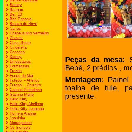
Barbie Rapunzel
Barney
Batman
Ben 10
Bob Esponja
Branca de Neve
Carros
Chapeuzinho Vermelho
Chaves
Chico Bento
Cinderella
Cocoricó
Disney
Peças da mesa:
Sr
Dinossauros
Formaturas
Bebê, 2 prédios , m
Frozen
Fundo do Mar
Montagem:
Painel 
Futebol – Atlético
Futebol – Cruzeiro
toalha de tule, p
Galinha Pintadinha
Gatinha Marie
presente.
Hello Kitty
Hello Kitty Abelinha
Hello Kitty Joaninha
Homem Aranha
Joaninha
Moranguinho
Os Incríveis