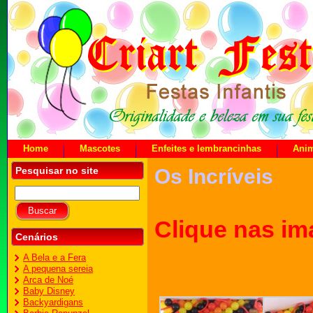
Home
Mascotes
Enfeites e lembrancinhas
Ani
Pesquisar no site
Os Incríveis
Clique nas im
Cenários
A Bela e a Fera
A pequena sereia
Arca de Noé
Baby Disney
Backyardigans