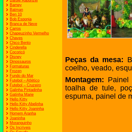
Barbie Rapunzel
Barney
Batman
Ben 10
Bob Esponja
Branca de Neve
Carros
Chapeuzinho Vermelho
Chaves
Chico Bento
Cinderella
Cocoricó
Disney
Peças da mesa:
Br
Dinossauros
Formaturas
coelho, veado, esqu
Frozen
Fundo do Mar
Montagem:
Painel 
Futebol – Atlético
Futebol – Cruzeiro
toalha de tule, po
Galinha Pintadinha
Gatinha Marie
espuma, painel de 
Hello Kitty
Hello Kitty Abelinha
Hello Kitty Joaninha
Homem Aranha
Joaninha
Moranguinho
Os Incríveis