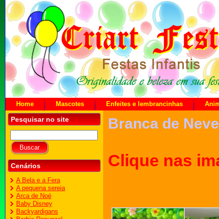
Home
Mascotes
Enfeites e lembrancinhas
Ani
Pesquisar no site
Branca de Neve
Clique nas im
Cenários
A Bela e a Fera
A pequena sereia
Arca de Noé
Baby Disney
Backyardigans