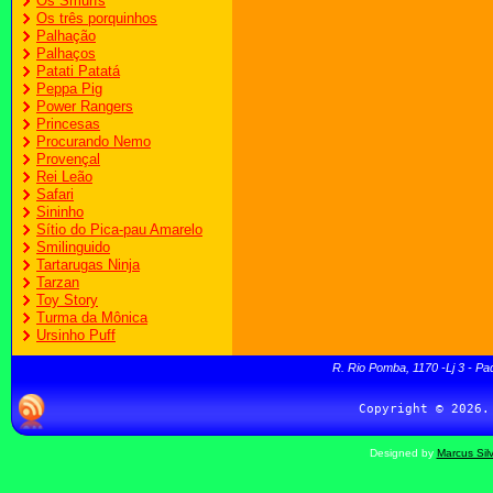
Os Smurfs
Os três porquinhos
Palhação
Palhaços
Patati Patatá
Peppa Pig
Power Rangers
Princesas
Procurando Nemo
Provençal
Rei Leão
Safari
Sininho
Sítio do Pica-pau Amarelo
Smilinguido
Tartarugas Ninja
Tarzan
Toy Story
Turma da Mônica
Ursinho Puff
R. Rio Pomba, 1170 -Lj 3 - Pa
Designed by
Marcus Sil